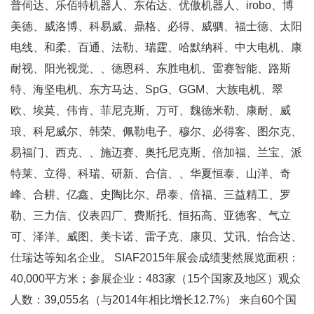
普伺达、乐佰特机器人、东佑达、优傲机器人、irobo、博
美德、威洛博、科易威、鼎格、必得、威驷、福士德、太阳
电线、和柔、百通、法勒、瑞霆、哈默纳科、中大电机、康
耐视、阳光视觉、、德恩科、东胜电机、雷赛智能、路斯
特、海坚电机、东方马达、SpG、GGM、大族电机、翠
欧、埃莫、伟肯、菲尼克斯、万可、魏德米勒、康耐、威
琅、科尼威尔、韩荣、佩勒电子、穆尔、必得客、图尔克、
易福门、西克、、施迈赛、奥托尼克斯、倍加福、兰宝、派
特莱、立得、科瑞、研新、合信、、华夏恒泰、山洋、奇
峰、合耕、亿鑫、史陶比尔、昂泰、倍福、三益精工、罗
勒、三力信、仪表四厂、费斯托、恒拓高、亚德客、气立
可、泽洋、威图、美卡诺、雷子克、康贝、艾讯、怡合达、
仕瑞达等知名企业。 SIAF2015年展会成绩斐然展览面积：
40,000平方米；参展企业：483家（15个国家及地区）观众
人数：39,055名（与2014年相比增长12.7%） 来自60个国